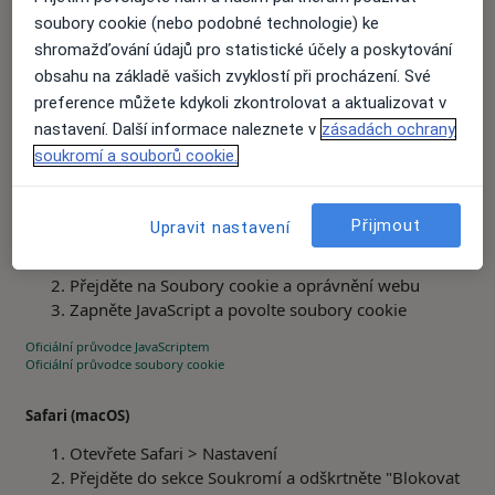
Přejděte do sekce Soukromí a zabezpečení
soubory cookie (nebo podobné technologie) ke
Přejděte na Soubory cookie a data webu a povolte
shromažďování údajů pro statistické účely a poskytování
soubory cookie
obsahu na základě vašich zvyklostí při procházení. Své
Vyhledejte nastavení JavaScriptu a ujistěte se, že je
preference můžete kdykoli zkontrolovat a aktualizovat v
povolen
nastavení. Další informace naleznete v
zásadách ochrany
Oficiální průvodce JavaScriptem
soukromí a souborů cookie.
Oficiální průvodce soubory cookie
Microsoft Edge
Přijmout
Upravit nastavení
Otevřít nastavení
Přejděte na Soubory cookie a oprávnění webu
Zapněte JavaScript a povolte soubory cookie
Oficiální průvodce JavaScriptem
Oficiální průvodce soubory cookie
Safari (macOS)
Otevřete Safari > Nastavení
Přejděte do sekce Soukromí a odškrtněte "Blokovat