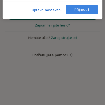
Přijmout
Upravit nastavení
Přihlásit se
Zapomněli jste heslo?
Nemáte účet?
Zaregistrujte se!
Potřebujete pomoc?