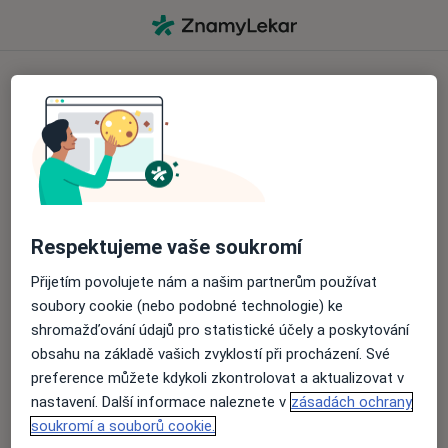
Přihlašte se k svému účtu
Prostřednictvím sociálních médií
Pokračovat s Googlem
Respektujeme vaše soukromí
Pokračovat přes Apple
Přijetím povolujete nám a našim partnerům používat
soubory cookie (nebo podobné technologie) ke
nebo
shromažďování údajů pro statistické účely a poskytování
obsahu na základě vašich zvyklostí při procházení. Své
Přes přihlašovací formulář
preference můžete kdykoli zkontrolovat a aktualizovat v
nastavení. Další informace naleznete v
zásadách ochrany
soukromí a souborů cookie.